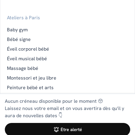
Ateliers à Paris
Baby gym
Bébé signe
Éveil corporel bébé
Éveil musical bébé
Massage bébé
Montessori et jeu libre
Peinture bébé et arts
Portage physiologique
Aucun créneau disponible pour le moment 🥺
Laissez nous votre email et on vous avertira dès qu'il y
aura de nouvelles dates 👇
2026 izibaby •
Mentions légales
•
CGU-CGUV
Être alerté