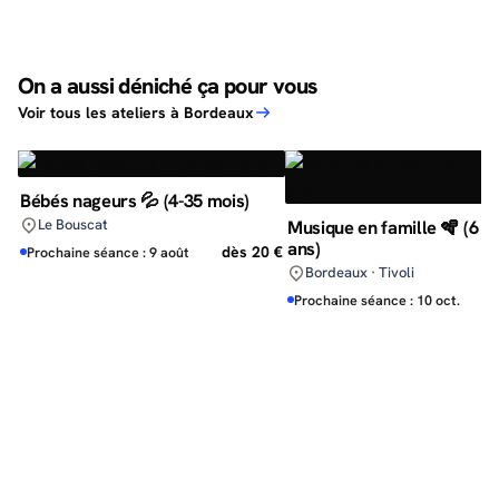
On a aussi déniché ça pour vous
Voir tous les ateliers à Bordeaux
Bébés nageurs 💦 (4-35 mois)
Le Bouscat
Musique en famille 🪇 (6 m
ans)
dès 20 €
Prochaine séance : 9 août
Bordeaux · Tivoli
d
Prochaine séance : 10 oct.