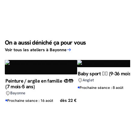
On a aussi déniché ça pour vous
Voir tous les ateliers à Bayonne
Baby sport 🏃‍♀️ (9-36 mois)
Peinture / argile en famille 🎨🤲
Anglet
(7 mois-5 ans)
d
Prochaine séance : 8 août
Bayonne
dès 22 €
Prochaine séance : 16 août