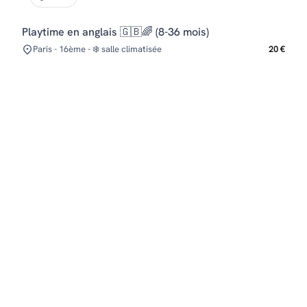
Playtime en anglais 🇬🇧🌈 (8-36 mois)
Paris - 16ème - ❄️ salle climatisée
20 €
Pourquoi le jeu libre est essentiel pour
bébé ?