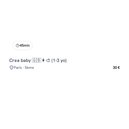
45min
Crea baby 🇬🇧👩‍🎨 (1-3 yo)
Paris - 5ème
30 €