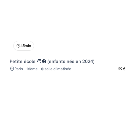
45min
Petite école 🧑‍🏫 (enfants nés en 2024)
Paris - 16ème - ❄️ salle climatisée
29 €