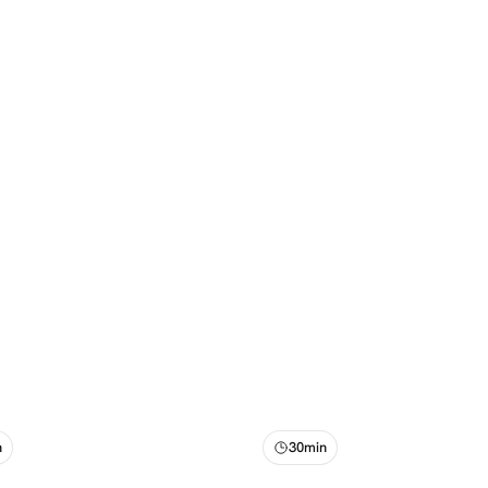
n
30min