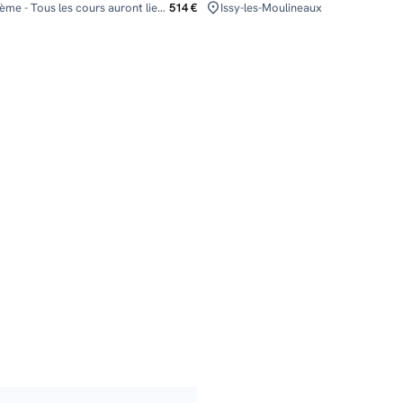
Paris - 16ème - Tous les cours auront lieu au dans la Salle Multisports - 2ème étage (passez la grille et contournez le bâtiment blanc par la gauche, au bout du chemin qui part a droite à angle droit vous trouverez l'entrée du gymnase). Sauf le cours de samedi matin à 11h15 qui aura lieu dans le dojo, au 1er étage.
514 €
Issy-les-Moulineaux