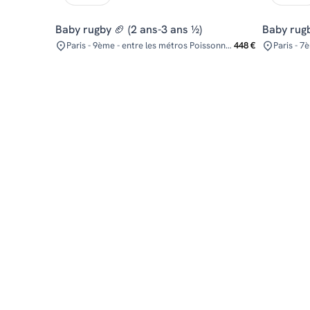
Baby rugby 🏈 (2 ans-3 ans ½)
Baby rugb
Paris - 9ème - entre les métros Poissonnière, Cadet, Gare du Nord, Notre Dame de Lorette ou Anvers
448 €
Paris - 7