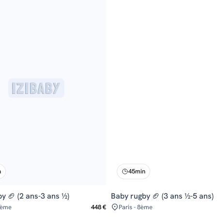
n
45min
y 🏈 (2 ans-3 ans ½)
Baby rugby 🏈 (3 ans ½-5 ans)
6ème
448 €
Paris - 8ème