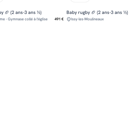
y 🏈 (2 ans-3 ans ½)
Baby rugby 🏈 (2 ans-3 ans ½)
ème - Gymnase collé à l'église
491 €
Issy-les-Moulineaux