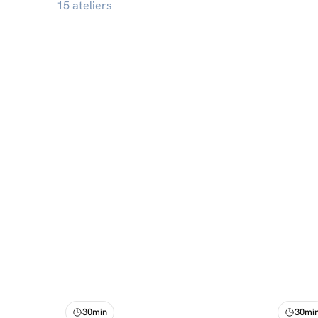
15 ateliers
30min
30mi