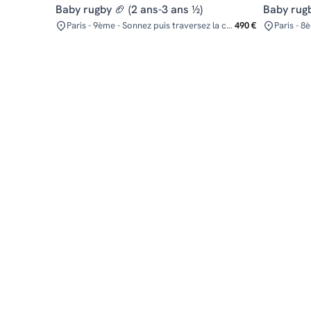
Baby rugby 🏈 (2 ans-3 ans ½)
Baby rugb
Paris - 9ème - Sonnez puis traversez la courette
490 €
Paris - 8