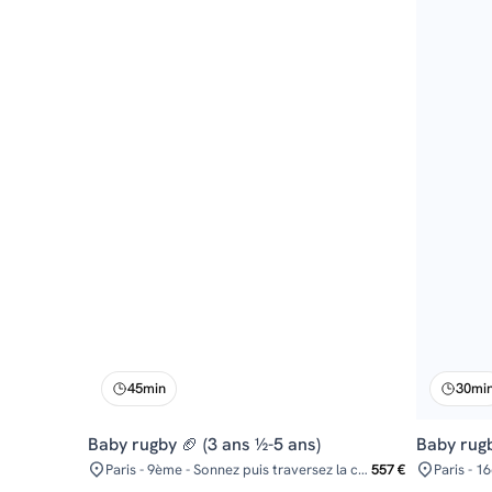
45min
30mi
Baby rugby 🏈 (3 ans ½-5 ans)
Baby rugb
Paris - 9ème - Sonnez puis traversez la courette
557 €
Paris - 1