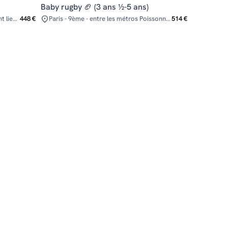
Baby rugby 🏈 (3 ans ½-5 ans)
Paris - 16ème - Tous les cours auront lieu au dans la Salle Multisports - 2ème étage (passez la grille et contournez le bâtiment blanc par la gauche, au bout du chemin qui part a droite à angle droit vous trouverez l'entrée du gymnase). Sauf le cours de samedi matin à 11h15 qui aura lieu dans le dojo, au 1er étage.
448 €
Paris - 9ème - entre les métros Poissonnière, Cadet, Gare du Nord, Notre Dame de Lorette ou Anvers
514 €