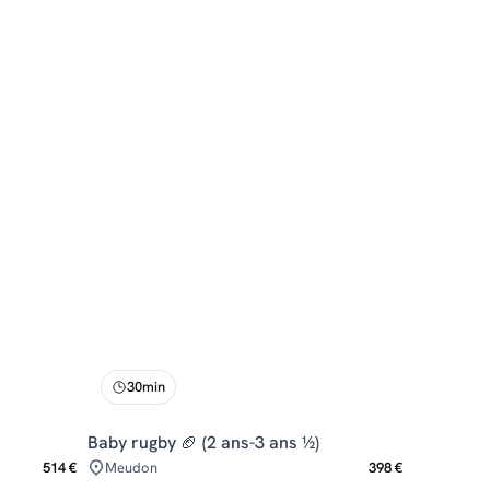
30min
Baby rugby 🏈 (2 ans-3 ans ½)
514 €
Meudon
398 €