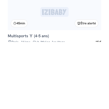
45min
Être alerté
Multisports 🏅 (4-5 ans)
Paris - 16ème - Club Athéon, 1er étage
15 €