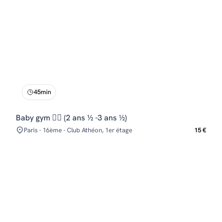
45min
Baby gym 🤸‍♂️ (2 ans ½ -3 ans ½)
Paris - 16ème - Club Athéon, 1er étage
15 €