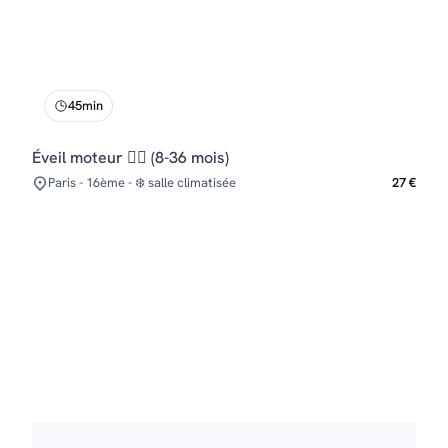
45min
Éveil moteur 🤸‍♂️ (8-36 mois)
Paris - 16ème - ❄️ salle climatisée
27 €