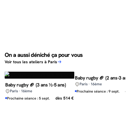
On a aussi déniché ça pour vous
Voir tous les ateliers à Paris
Baby rugby 🏈 (2 ans-3 ans
Baby rugby 🏈 (3 ans ½-5 ans)
Paris · 16ème
Paris · 16ème
dè
Prochaine séance : 9 sept.
dès 514 €
Prochaine séance : 5 sept.