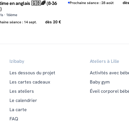
time en anglais 🇬🇧🌈 (8-36
dès
Prochaine séance : 28 août
)
ris · 16ème
dès 20 €
haine séance : 14 sept.
Izibaby
Ateliers à Lille
Les dessous du projet
Activités avec béb
Les cartes cadeaux
Baby gym
Les ateliers
Éveil corporel béb
Le calendrier
La carte
FAQ