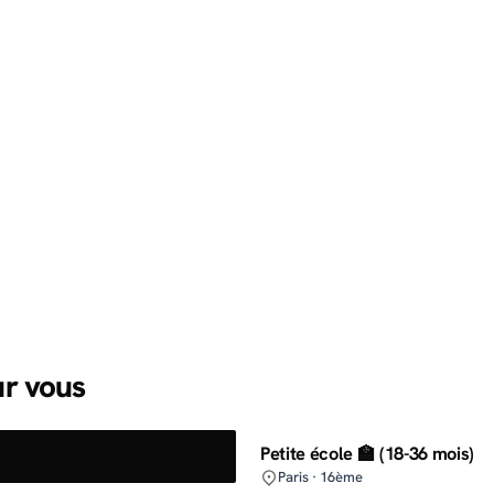
ur vous
Petite école 🏫 (18-36 mois)
Paris · 16ème