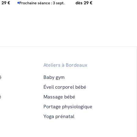
 29 €
dès 29 €
Prochaine séance : 3 sept.
Ateliers à Bordeaux
é
Baby gym
Éveil corporel bébé
é
Massage bébé
Portage physiologique
Yoga prénatal