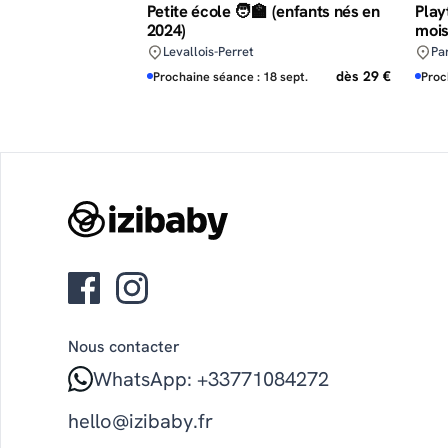
Petite école 🧑‍🏫 (enfants nés en
Play
2024)
mois
Levallois-Perret
Pa
dès 29 €
Prochaine séance : 18 sept.
Proc
Nous contacter
WhatsApp: +33771084272
hello@izibaby.fr