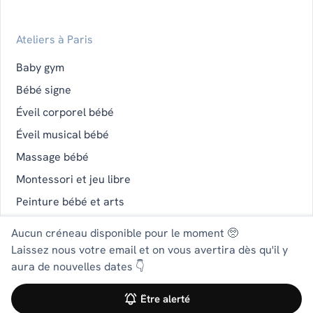
Ateliers à Paris
Baby gym
Bébé signe
Éveil corporel bébé
Éveil musical bébé
Massage bébé
Montessori et jeu libre
Peinture bébé et arts
Portage physiologique
Aucun créneau disponible pour le moment 🥺
Laissez nous votre email et on vous avertira dès qu'il y
aura de nouvelles dates 👇
2026 izibaby •
Mentions légales
•
CGU-CGUV
Être alerté