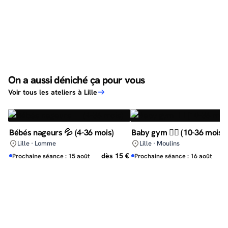
On a aussi déniché ça pour vous
Voir tous les ateliers à Lille
Bébés nageurs 💦 (4-36 mois)
Baby gym 🤸‍♀️ (10-36 mois)
Lille · Lomme
Lille · Moulins
dès 15 €
d
Prochaine séance : 15 août
Prochaine séance : 16 août