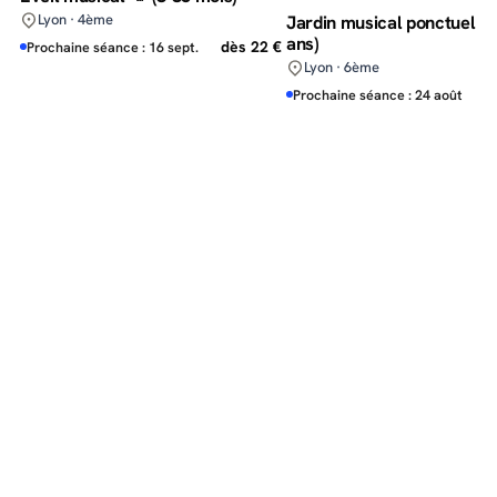
Lyon · 4ème
Jardin musical ponctuel 🎷
ans)
dès 22 €
Prochaine séance : 16 sept.
Lyon · 6ème
d
Prochaine séance : 24 août