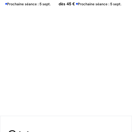
dès 45 €
d
Prochaine séance : 5 sept.
Prochaine séance : 5 sept.