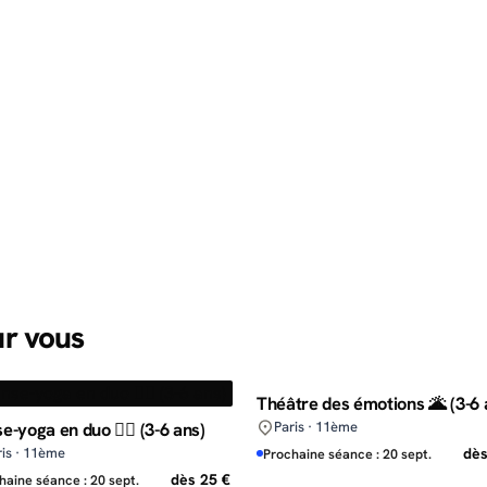
ur vous
Théâtre des émotions 🌋 (3-6 
e-yoga en duo 👯‍♂️ (3-6 ans)
Paris · 11ème
ris · 11ème
dès
Prochaine séance : 20 sept.
dès 25 €
haine séance : 20 sept.