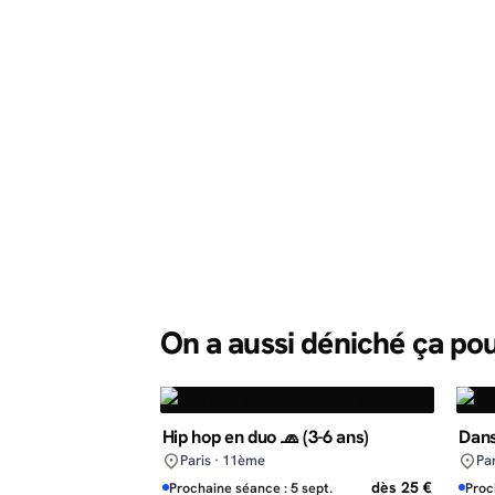
On a aussi déniché ça po
Hip hop en duo 🧢 (3-6 ans)
Dans
Paris · 11ème
Pa
dès 25 €
Prochaine séance : 5 sept.
Proc