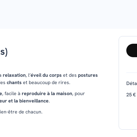
s)
la
relaxation
, l’
éveil du corps
et des
postures
des
chants
et beaucoup de rires.
Détai
e
, facile à
reproduire à la maison
, pour
25 €
ur et la bienveillance
.
bien-être de chacun.