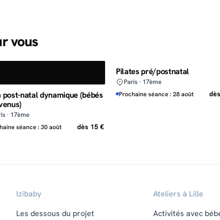
ur vous
Pilates pré/postnatal
Paris · 17ème
 post-natal dynamique (bébés
dès
Prochaine séance : 28 août
venus)
ris · 17ème
dès 15 €
haine séance : 30 août
Izibaby
Ateliers à Lille
Les dessous du projet
Activités avec béb