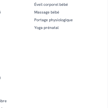
Éveil corporel bébé
é
Massage bébé
Portage physiologique
Yoga prénatal
é
ibre