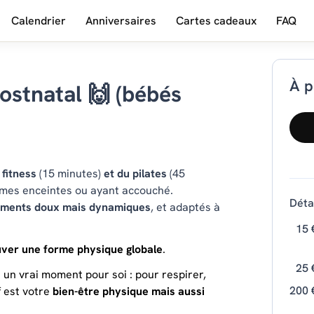
Calendrier
Anniversaires
Cartes cadeaux
FAQ
À p
ostnatal 🙌 (bébés
 fitness
(15 minutes)
et du pilates
(45
mmes enceintes ou ayant accouché.
Détai
ments doux mais dynamiques
, et adaptés à
15 
uver une forme physique globale
.
25 
t un vrai moment pour soi : pour respirer,
200 
f est votre
bien-être physique mais aussi