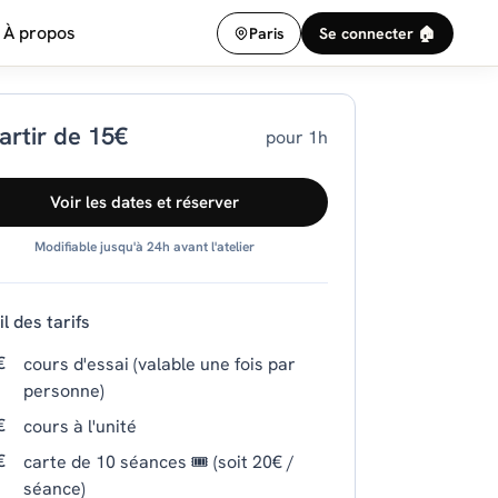
À propos
Paris
Se connecter 🏠
artir de 15€
pour 1h
Voir les dates et réserver
Modifiable jusqu'à 24h avant l'atelier
l des tarifs
€
cours d'essai (valable une fois par
personne)
€
cours à l'unité
€
carte de 10 séances 🎟️ (soit 20€ /
séance)